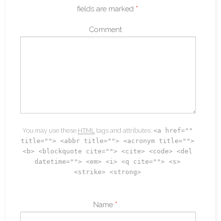
fields are marked
*
Comment
You may use these
HTML
tags and attributes:
<a href=""
title=""> <abbr title=""> <acronym title="">
<b> <blockquote cite=""> <cite> <code> <del
datetime=""> <em> <i> <q cite=""> <s>
<strike> <strong>
Name
*