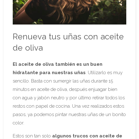
Renueva tus uñas con aceite
de oliva
El aceite de oliva también es un buen
hidratante para nuestras uñas
. Utilizarlo es muy
sencillo. Basta con sumergir las uñas durante 15
minutos en aceite de oliva, después enjuagar bien
con agua y jabón neutro y por último retirar todos los
restos con papel de cocina. Una vez realizados estos
pasos, ya podemos pintar nuestras uñas de un bonito
color.
Estos son tan solo
algunos trucos con aceite de