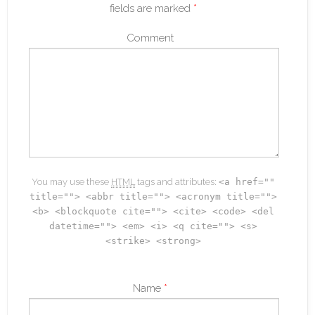
fields are marked
*
Comment
You may use these
HTML
tags and attributes:
<a href=""
title=""> <abbr title=""> <acronym title="">
<b> <blockquote cite=""> <cite> <code> <del
datetime=""> <em> <i> <q cite=""> <s>
<strike> <strong>
Name
*